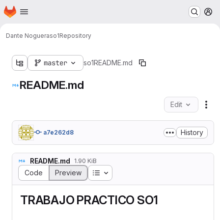
Homepage
Skip to main content
M
Dante Noguera
so1
Repository
master
so1
README.md
README.md
Edit
Fil
History
a7e262d8
README.md
1.90 KiB
Table of contents
Code
Preview
TRABAJO PRACTICO SO1