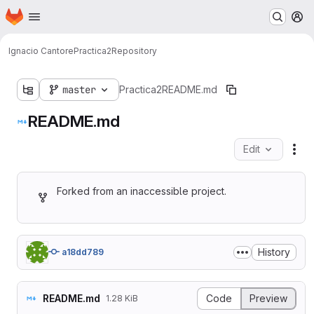
Homepage
Skip to main content
M
Ignacio Cantore
Practica2
Repository
master
Practica2
README.md
README.md
Edit
Fil
Forked from an inaccessible project.
History
a18dd789
README.md
Code
Preview
1.28 KiB